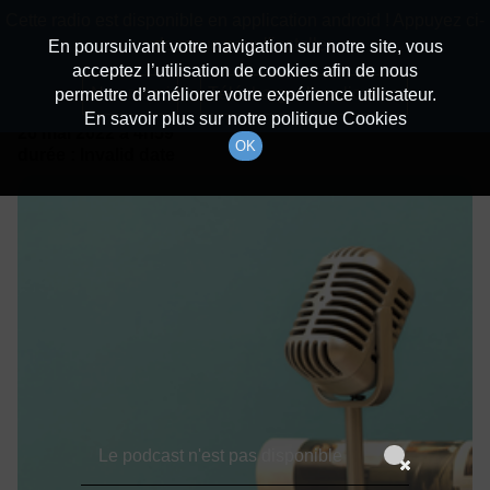
batiradio
Cette radio est disponible en application android ! Appuyez ci-
Description du canal
dessous pour l'installer.
En poursuivant votre navigation sur notre site, vous
acceptez l’utilisation de cookies afin de nous
Détails De L'épisode
Non merci
Télécharger l'application
permettre d’améliorer votre expérience utilisateur.
En savoir plus sur notre politique Cookies
26 mai 2022
à 4h59
OK
durée : Invalid date
Le podcast n'est pas disponible