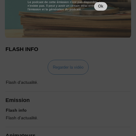
Le podcast de cette émission n'est pas disponible ou
n'existe pas. Il peut y avoir un certain délai entre la fin de
Ok
l'émission et la génération du podcast.
FLASH INFO
Regarder la vidéo
Flash d'actualité.
Emission
Flash info
Flash d'actualité.
Animateurs