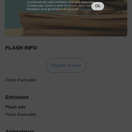
Le podcast de cette émission n'est pas disponible ou
n'existe pas. Il peut y avoir un certain délai entre la fin de
Ok
l'émission et la génération du podcast.
FLASH INFO
Regarder la vidéo
Flash d'actualité.
Emission
Flash info
Flash d'actualité.
Animateurs