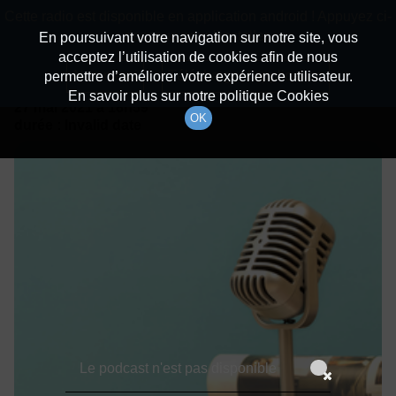
batiradio
Cette radio est disponible en application android ! Appuyez ci-
Description du canal
dessous pour l'installer.
En poursuivant votre navigation sur notre site, vous
acceptez l’utilisation de cookies afin de nous
Détails De L'épisode
Non merci
Télécharger l'application
permettre d’améliorer votre expérience utilisateur.
En savoir plus sur notre politique Cookies
27 mai 2021
à 18h59
OK
durée : Invalid date
Le podcast n'est pas disponible