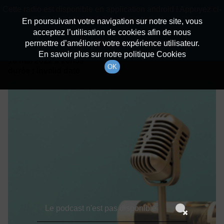
batiradio
Cette radio est disponible en application android ! Appuyez ci-
Description du canal
dessous pour l'installer.
En poursuivant votre navigation sur notre site, vous
acceptez l’utilisation de cookies afin de nous
Détails De L'épisode
Non merci
Télécharger l'application
permettre d’améliorer votre expérience utilisateur.
En savoir plus sur notre politique Cookies
18 mai 2022
à 20h59
OK
durée : Invalid date
Le podcast n'est pas disponible