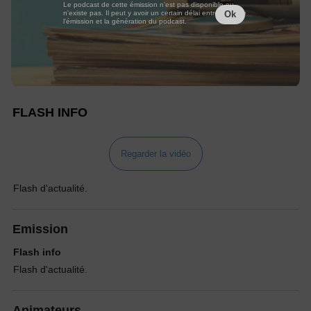
Le podcast de cette émission n'est pas disponible ou
n'existe pas. Il peut y avoir un certain délai entre la fin de
Ok
l'émission et la génération du podcast.
FLASH INFO
Regarder la vidéo
Flash d'actualité.
Emission
Flash info
Flash d'actualité.
Animateurs