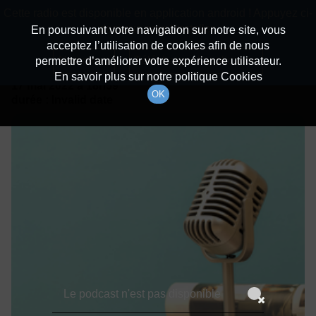
batiradio
Cette radio est disponible en application android ! Appuyez ci-
Description du canal
dessous pour l'installer.
En poursuivant votre navigation sur notre site, vous
acceptez l’utilisation de cookies afin de nous
Détails De L'épisode
Non merci
Télécharger l'application
permettre d’améliorer votre expérience utilisateur.
En savoir plus sur notre politique Cookies
17 mai 2022
à 18h59
OK
durée : Invalid date
Le podcast n'est pas disponible