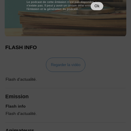
Le podcast de cette émission n'est pas disponible ou
n'existe pas. Il peut y avoir un certain délai entre la fin de
Ok
l'émission et la génération du podcast.
FLASH INFO
Regarder la vidéo
Flash d'actualité.
Emission
Flash info
Flash d'actualité.
Animateurs