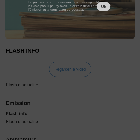
Le podcast de cette émission n'est pas disponible ou
n'existe pas. Il peut y avoir un certain délai entre la fin de
Ok
l'émission et la génération du podcast.
FLASH INFO
Regarder la vidéo
Flash d'actualité.
Emission
Flash info
Flash d'actualité.
Animateurs