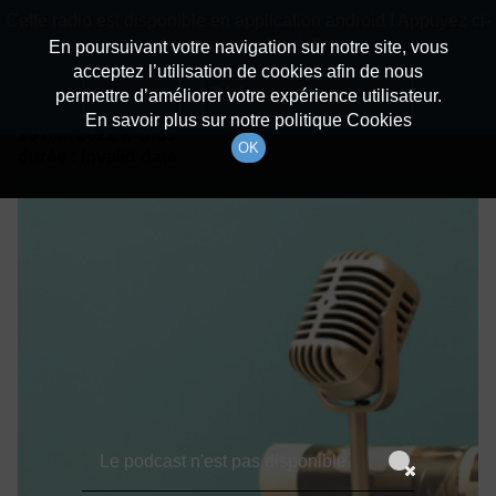
batiradio
Cette radio est disponible en application android ! Appuyez ci-
Description du canal
dessous pour l'installer.
En poursuivant votre navigation sur notre site, vous
acceptez l’utilisation de cookies afin de nous
Détails De L'épisode
Non merci
Télécharger l'application
permettre d’améliorer votre expérience utilisateur.
En savoir plus sur notre politique Cookies
15 mai 2022
à 4h59
OK
durée : Invalid date
Le podcast n'est pas disponible