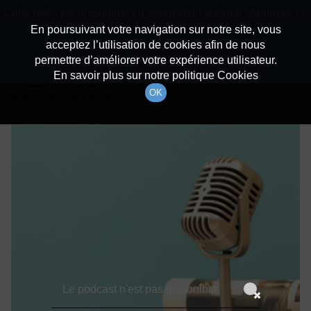
batiradio
Cette radio est disponible en application android ! Appuyez ci-
Description du canal
dessous pour l'installer.
En poursuivant votre navigation sur notre site, vous
acceptez l’utilisation de cookies afin de nous
Détails De L'épisode
Non merci
Télécharger l'application
permettre d’améliorer votre expérience utilisateur.
En savoir plus sur notre politique Cookies
13 mai 2022
à 6h59
OK
durée : Invalid date
Le podcast n'est pas disponible