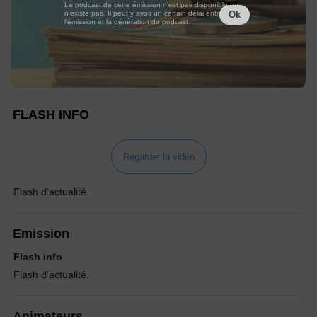
Le podcast de cette émission n'est pas disponible ou
n'existe pas. Il peut y avoir un certain délai entre la fin de
Ok
l'émission et la génération du podcast.
FLASH INFO
Regarder la vidéo
Flash d'actualité.
Emission
Flash info
Flash d'actualité.
Animateurs