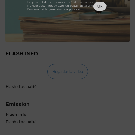
Le podcast de cette émission n'est pas disponible ou
n'existe pas. Il peut y avoir un certain délai entre la fin de
Ok
l'émission et la génération du podcast.
FLASH INFO
Regarder la vidéo
Flash d'actualité.
Emission
Flash info
Flash d'actualité.