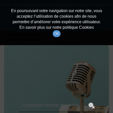
batiradio
Cette radio est disponible en application android ! Appuyez ci-
Description du canal
dessous pour l'installer.
En poursuivant votre navigation sur notre site, vous
acceptez l’utilisation de cookies afin de nous
Détails De L'émission
Non merci
Télécharger l'application
permettre d’améliorer votre expérience utilisateur.
En savoir plus sur notre politique Cookies
OK
9 mai 2022
à 14h59
durée : Invalid date
Le podcast n'est pas disponible