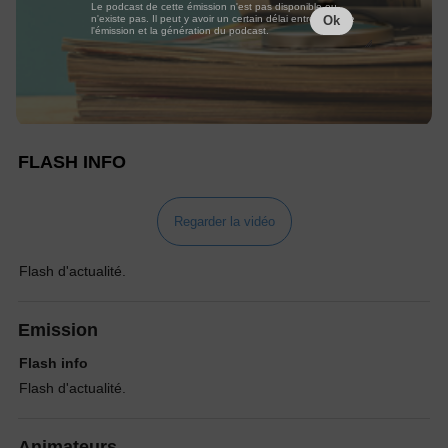
Le podcast de cette émission n'est pas disponible ou
n'existe pas. Il peut y avoir un certain délai entre la fin de
Ok
l'émission et la génération du podcast.
FLASH INFO
Regarder la vidéo
Flash d'actualité.
Emission
Flash info
Flash d'actualité.
Animateurs