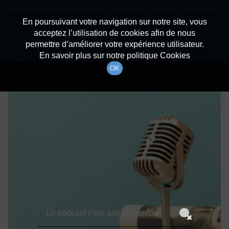
batiradio
Cette radio est disponible en application android ! Appuyez ci-
Description du canal
dessous pour l'installer.
En poursuivant votre navigation sur notre site, vous
acceptez l’utilisation de cookies afin de nous
Détails De L'épisode
Non merci
Télécharger l'application
permettre d’améliorer votre expérience utilisateur.
En savoir plus sur notre politique Cookies
9 mai 2022
à 11h59
OK
durée : Invalid date
Le podcast n'est pas disponible