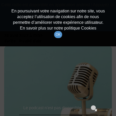
batiradio
Cette radio est disponible en application android ! Appuyez ci-
Description du canal
dessous pour l'installer.
En poursuivant votre navigation sur notre site, vous
acceptez l’utilisation de cookies afin de nous
Détails De L'émission
Non merci
Télécharger l'application
permettre d’améliorer votre expérience utilisateur.
En savoir plus sur notre politique Cookies
OK
28 avril 2022
à 7h59
durée : Invalid date
Le podcast n'est pas disponible