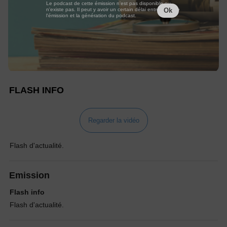
Le podcast de cette émission n'est pas disponible ou
n'existe pas. Il peut y avoir un certain délai entre la fin de
Ok
l'émission et la génération du podcast.
FLASH INFO
Regarder la vidéo
Flash d'actualité.
Emission
Flash info
Flash d'actualité.