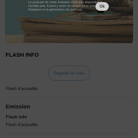
Le podcast de cette émission n'est pas disponible ou
n'existe pas. Il peut y avoir un certain délai entre la fin de
Ok
l'émission et la génération du podcast.
FLASH INFO
Regarder la vidéo
Flash d'actualité.
Emission
Flash info
Flash d'actualité.