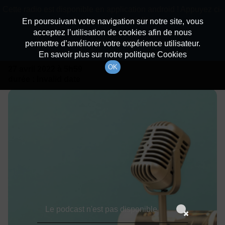
batiradio
Cette radio est disponible en application android ! Appuyez ci-
Description du canal
dessous pour l'installer.
En poursuivant votre navigation sur notre site, vous
acceptez l’utilisation de cookies afin de nous
Détails De L'émission
Non merci
Télécharger l'application
permettre d’améliorer votre expérience utilisateur.
En savoir plus sur notre politique Cookies
OK
27 avril 2022
à 5h59
durée : Invalid date
Le podcast n'est pas disponible