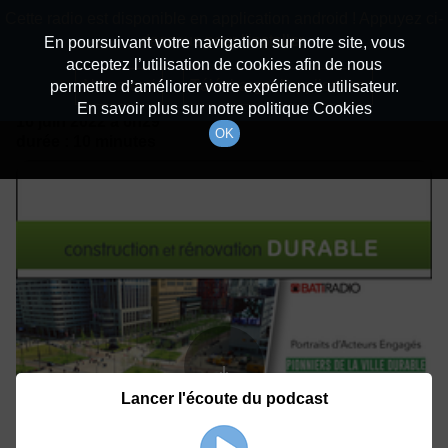
batiradio
Cette radio est disponible en application android ! Appuyez ci-
Description du canal
dessous pour l'installer.
En poursuivant votre navigation sur notre site, vous
acceptez l’utilisation de cookies afin de nous
Détails De L'épisode
Non merci
Télécharger l'application
permettre d’améliorer votre expérience utilisateur.
En savoir plus sur notre politique Cookies
16 juin 2022
à 6h29
OK
durée : 10 minutes
Lancer l'écoute du podcast