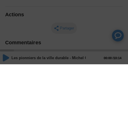
Actions
Partager
Commentaires
Aucun commentaire posté pour le moment
Les pionniers de la ville durable - Michel CADOT, CESA
00:00
10:14