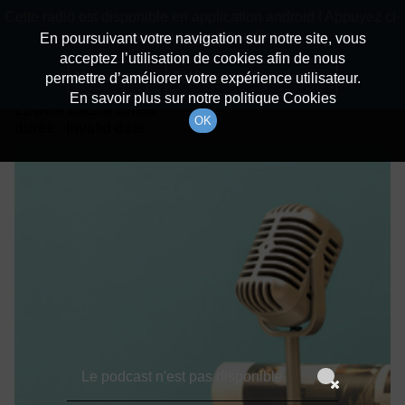
batiradio
Cette radio est disponible en application android ! Appuyez ci-
Description du canal
dessous pour l'installer.
En poursuivant votre navigation sur notre site, vous
acceptez l’utilisation de cookies afin de nous
Détails De L'épisode
Non merci
Télécharger l'application
permettre d’améliorer votre expérience utilisateur.
En savoir plus sur notre politique Cookies
21 avril 2022
à 18h59
OK
durée : Invalid date
Le podcast n'est pas disponible