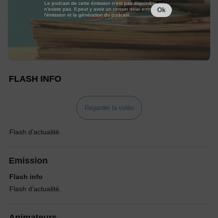
Le podcast de cette émission n'est pas disponible ou
n'existe pas. Il peut y avoir un certain délai entre la fin de
Ok
l'émission et la génération du podcast.
FLASH INFO
Regarder la vidéo
Flash d'actualité.
Emission
Flash info
Flash d'actualité.
Animateurs