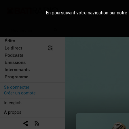
En poursuivant votre navigation sur notre 
Édito
ON
Le direct
AIR
Podcasts
Émissions
Intervenants
Programme
Se connecter
Créer un compte
In english
À propos