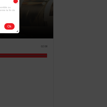
ponible ou
entre la fin de
Ok
02:08