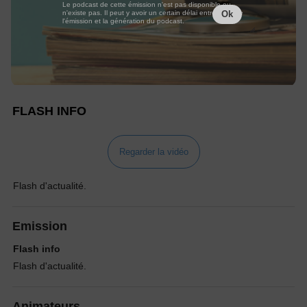
Le podcast de cette émission n'est pas disponible ou
n'existe pas. Il peut y avoir un certain délai entre la fin de
Ok
l'émission et la génération du podcast.
FLASH INFO
Regarder la vidéo
Flash d'actualité.
Emission
Flash info
Flash d'actualité.
Animateurs