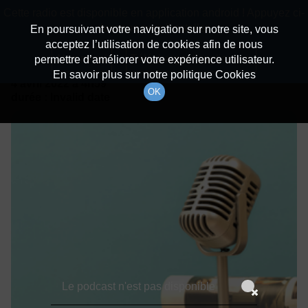
batiradio
Cette radio est disponible en application android ! Appuyez ci-
Description du canal
dessous pour l'installer.
En poursuivant votre navigation sur notre site, vous
acceptez l’utilisation de cookies afin de nous
Détails De L'épisode
Non merci
Télécharger l'application
permettre d’améliorer votre expérience utilisateur.
En savoir plus sur notre politique Cookies
4 avril 2022
à 4h59
OK
durée : Invalid date
Le podcast n'est pas disponible