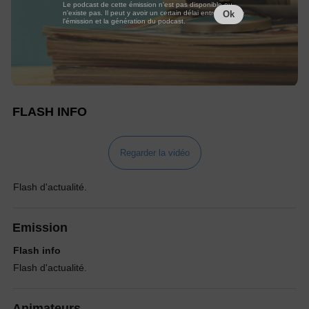
Le podcast de cette émission n'est pas disponible ou
n'existe pas. Il peut y avoir un certain délai entre la fin de
Ok
l'émission et la génération du podcast.
FLASH INFO
Regarder la vidéo
Flash d'actualité.
Emission
Flash info
Flash d'actualité.
Animateurs