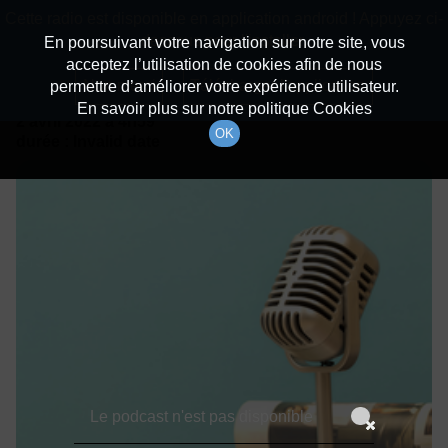
batiradio
Cette radio est disponible en application android ! Appuyez ci-
Description du canal
dessous pour l'installer.
En poursuivant votre navigation sur notre site, vous
acceptez l’utilisation de cookies afin de nous
Détails De L'épisode
Non merci
Télécharger l'application
permettre d’améliorer votre expérience utilisateur.
En savoir plus sur notre politique Cookies
2 avril 2022
à 4h59
OK
durée : Invalid date
Le podcast n'est pas disponible