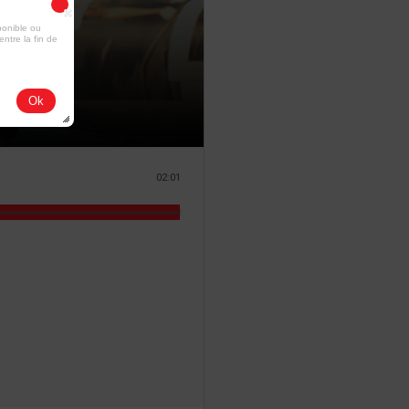
ponible ou
entre la fin de
Ok
02:01