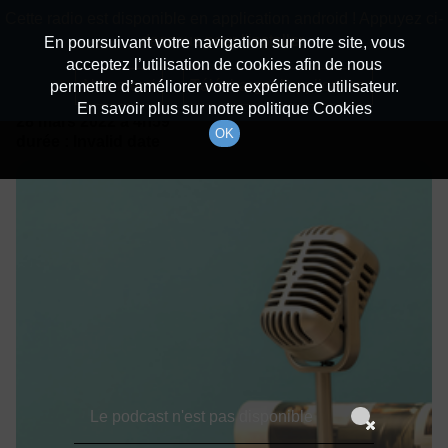
batiradio
Cette radio est disponible en application android ! Appuyez ci-
Description du canal
dessous pour l'installer.
En poursuivant votre navigation sur notre site, vous
acceptez l’utilisation de cookies afin de nous
Détails De L'épisode
Non merci
Télécharger l'application
permettre d’améliorer votre expérience utilisateur.
En savoir plus sur notre politique Cookies
28 mars 2022
à 4h59
OK
durée : Invalid date
Le podcast n'est pas disponible