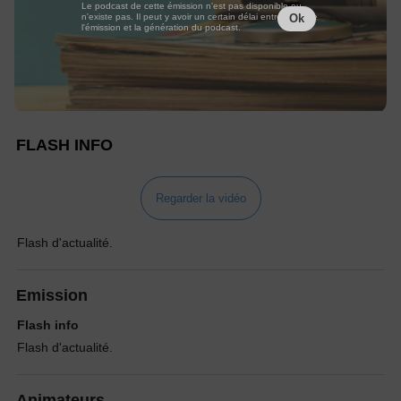
Le podcast de cette émission n'est pas disponible ou
n'existe pas. Il peut y avoir un certain délai entre la fin de
Ok
l'émission et la génération du podcast.
FLASH INFO
Regarder la vidéo
Flash d'actualité.
Emission
Flash info
Flash d'actualité.
Animateurs