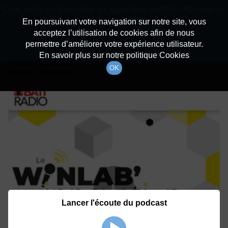
batiradio
Cette radio est disponible en application android ! Appuyez ci-
Description du canal
dessous pour l'installer.
En poursuivant votre navigation sur notre site, vous
acceptez l’utilisation de cookies afin de nous
Détails De L'épisode
Non merci
Télécharger l'application
permettre d’améliorer votre expérience utilisateur.
En savoir plus sur notre politique Cookies
5 mai 2021
à 8h25
OK
durée : 3 minutes
Lancer l'écoute du podcast