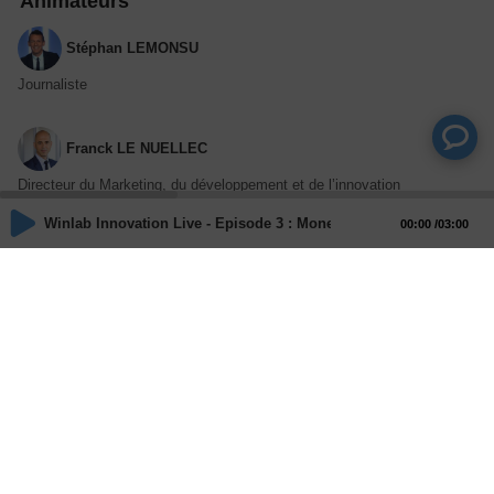
Animateurs
Stéphan LEMONSU
Journaliste
Franck LE NUELLEC
Directeur du Marketing, du développement et de l’innovation
stratégique, CCCA-BTP
Winlab Innovation Live - Episode 3 : Money Time
00:00
03:00
Invités
Daovone SRIBOUAVONG
Experte économie circulaire
Stéphane LE GUIRRIEC
Directeur général, AGYRE