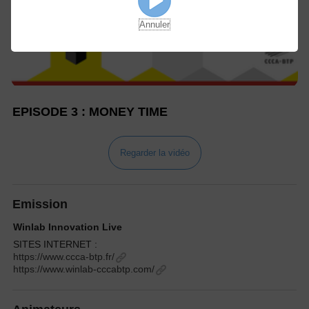
Annuler
EPISODE 3 : MONEY TIME
Regarder la vidéo
Emission
Winlab Innovation Live
SITES INTERNET :
https://www.ccca-btp.fr/
https://www.winlab-cccabtp.com/