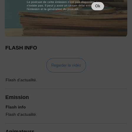
Le podcast de cette émission n'est pas disponible ou
n'existe pas. Il peut y avoir un certain délai entre la fin de
Ok
l'émission et la génération du podcast.
FLASH INFO
Regarder la vidéo
Flash d'actualité.
Emission
Flash info
Flash d'actualité.
Animateurs