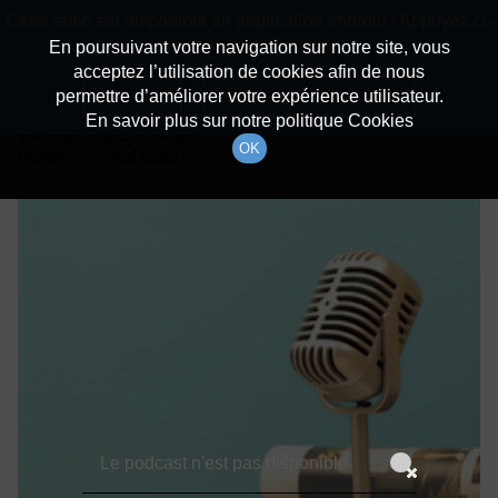
batiradio
Cette radio est disponible en application android ! Appuyez ci-
Description du canal
dessous pour l'installer.
En poursuivant votre navigation sur notre site, vous
acceptez l’utilisation de cookies afin de nous
Détails De L'épisode
Non merci
Télécharger l'application
permettre d’améliorer votre expérience utilisateur.
En savoir plus sur notre politique Cookies
24 mars 2022
à 14h00
OK
durée : Invalid date
Le podcast n'est pas disponible