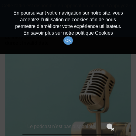
batiradio
Cette radio est disponible en application android ! Appuyez ci-
Description du canal
dessous pour l'installer.
En poursuivant votre navigation sur notre site, vous
acceptez l’utilisation de cookies afin de nous
Détails De L'épisode
Non merci
Télécharger l'application
permettre d’améliorer votre expérience utilisateur.
En savoir plus sur notre politique Cookies
22 mars 2022
à 5h59
OK
durée : Invalid date
Le podcast n'est pas disponible