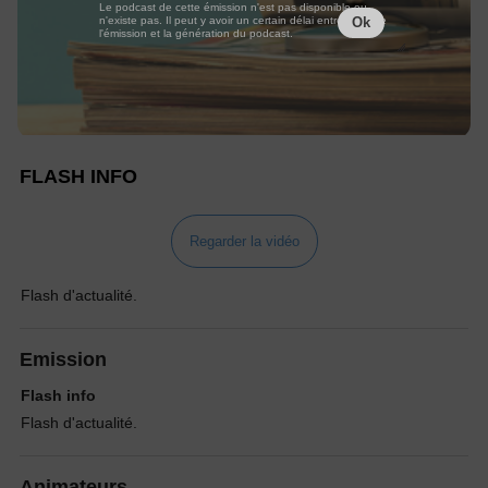
Le podcast de cette émission n'est pas disponible ou
n'existe pas. Il peut y avoir un certain délai entre la fin de
Ok
l'émission et la génération du podcast.
FLASH INFO
Regarder la vidéo
Flash d'actualité.
Emission
Flash info
Flash d'actualité.
Animateurs