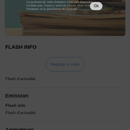
Le podcast de cette émission n'est pas disponible ou
n'existe pas. Il peut y avoir un certain délai entre la fin de
Ok
l'émission et la génération du podcast.
FLASH INFO
Regarder la vidéo
Flash d'actualité.
Emission
Flash info
Flash d'actualité.
Animateurs