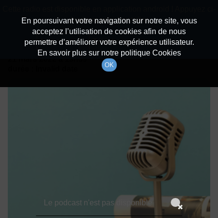
batiradio
Cette radio est disponible en application android ! Appuyez ci-
Description du canal
dessous pour l'installer.
En poursuivant votre navigation sur notre site, vous
acceptez l’utilisation de cookies afin de nous
Détails De L'épisode
Non merci
Télécharger l'application
permettre d’améliorer votre expérience utilisateur.
En savoir plus sur notre politique Cookies
21 mars 2022
à 13h59
OK
durée : Invalid date
Le podcast n'est pas disponible