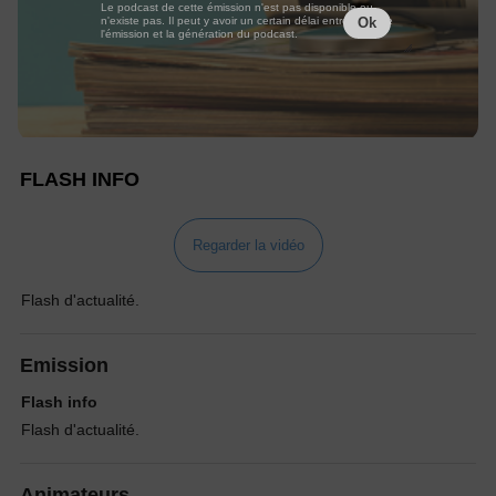
Le podcast de cette émission n'est pas disponible ou
n'existe pas. Il peut y avoir un certain délai entre la fin de
Ok
l'émission et la génération du podcast.
FLASH INFO
Regarder la vidéo
Flash d'actualité.
Emission
Flash info
Flash d'actualité.
Animateurs