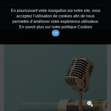
batiradio
Cette radio est disponible en application android ! Appuyez ci-
Description du canal
dessous pour l'installer.
En poursuivant votre navigation sur notre site, vous
acceptez l’utilisation de cookies afin de nous
Détails De L'épisode
Non merci
Télécharger l'application
permettre d’améliorer votre expérience utilisateur.
En savoir plus sur notre politique Cookies
16 mars 2022
à 6h59
OK
durée : Invalid date
Le podcast n'est pas disponible