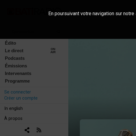
En poursuivant votre navigation sur notre 
Édito
ON
Le direct
AIR
Podcasts
Émissions
Intervenants
Programme
Se connecter
Créer un compte
In english
À propos