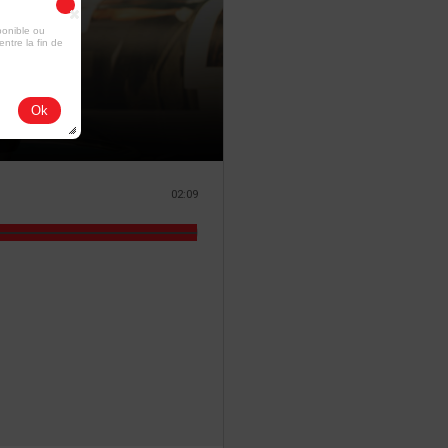
ponible ou
entre la fin de
Ok
02:09