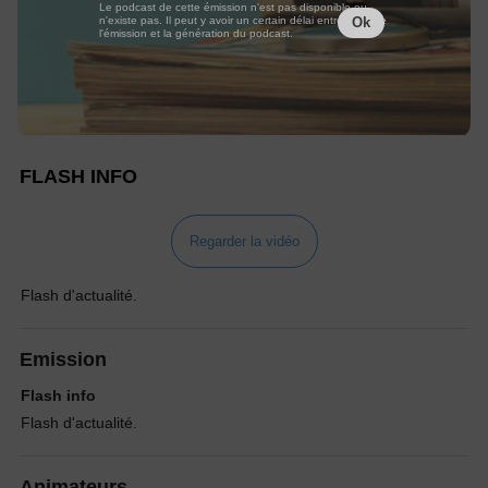
Le podcast de cette émission n'est pas disponible ou
n'existe pas. Il peut y avoir un certain délai entre la fin de
Ok
l'émission et la génération du podcast.
FLASH INFO
Regarder la vidéo
Flash d'actualité.
Emission
Flash info
Flash d'actualité.
Animateurs