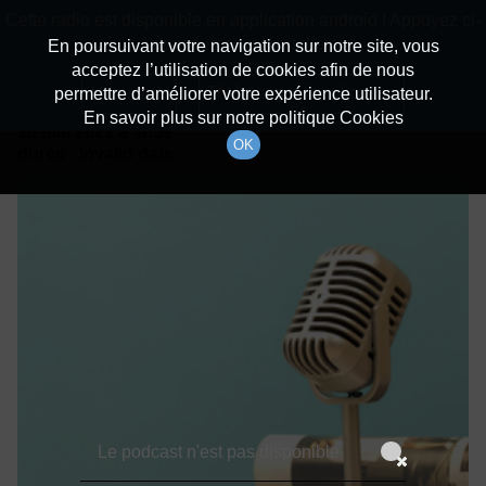
batiradio
Cette radio est disponible en application android ! Appuyez ci-
Description du canal
dessous pour l'installer.
En poursuivant votre navigation sur notre site, vous
acceptez l’utilisation de cookies afin de nous
Détails De L'épisode
Non merci
Télécharger l'application
permettre d’améliorer votre expérience utilisateur.
En savoir plus sur notre politique Cookies
16 mai 2021
à 4h59
OK
durée : Invalid date
Le podcast n'est pas disponible