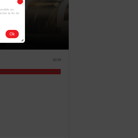
ponible ou
entre la fin de
Ok
02:09