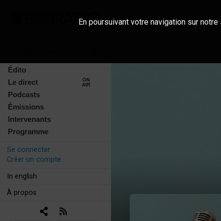
En poursuivant votre navigation sur notre 
Édito
ON
Le direct
AIR
Podcasts
Émissions
Intervenants
Programme
Se connecter
Créer un compte
In english
À propos