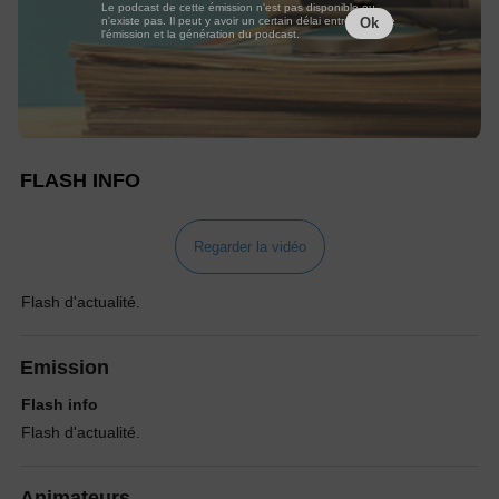
Le podcast de cette émission n'est pas disponible ou
n'existe pas. Il peut y avoir un certain délai entre la fin de
Ok
l'émission et la génération du podcast.
FLASH INFO
Regarder la vidéo
Flash d'actualité.
Emission
Flash info
Flash d'actualité.
Animateurs