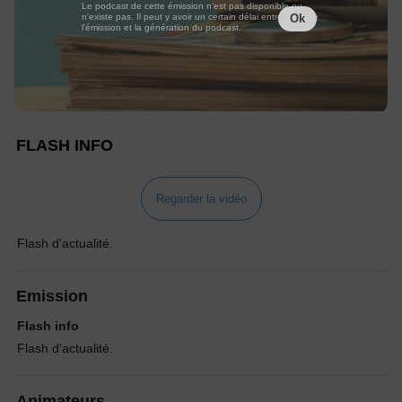
Le podcast de cette émission n'est pas disponible ou
n'existe pas. Il peut y avoir un certain délai entre la fin de
Ok
l'émission et la génération du podcast.
FLASH INFO
Regarder la vidéo
Flash d'actualité.
Emission
Flash info
Flash d'actualité.
Animateurs