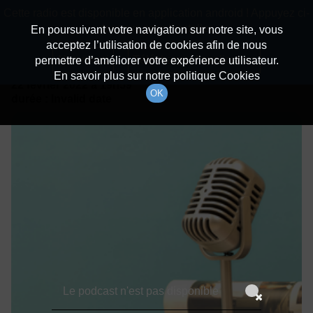
batiradio
Cette radio est disponible en application android ! Appuyez ci-
Description du canal
dessous pour l'installer.
En poursuivant votre navigation sur notre site, vous
acceptez l’utilisation de cookies afin de nous
Détails De L'épisode
Non merci
Télécharger l'application
permettre d’améliorer votre expérience utilisateur.
En savoir plus sur notre politique Cookies
22 février 2022
à 19h59
OK
durée : Invalid date
Le podcast n'est pas disponible