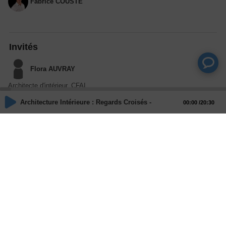
Fabrice COUSTE
Invités
Flora AUVRAY
Architecte d'intérieur, CFAI
Architecture Intérieure : Regards Croisés - Des bureaux pour abord
00:00
20:30
Sandrine STAUB
Managing partner, SIGMA PARTNERS
Actions
Partager
Commentaires