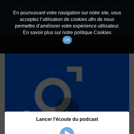
batiradio
Cette radio est disponible en application android ! Appuyez ci-
Description du canal
dessous pour l'installer.
En poursuivant votre navigation sur notre site, vous
acceptez l’utilisation de cookies afin de nous
Détails De L'épisode
Non merci
Télécharger l'application
permettre d’améliorer votre expérience utilisateur.
En savoir plus sur notre politique Cookies
15 février 2022
à 9h49
OK
durée : 21 minutes
Lancer l'écoute du podcast