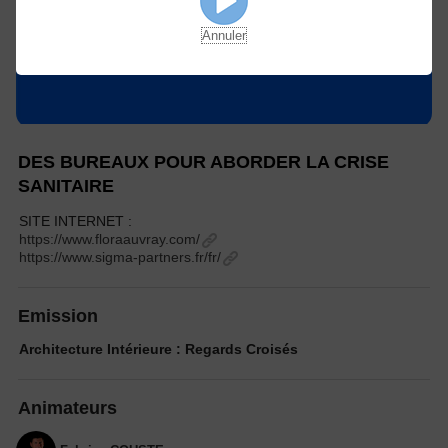
Annuler
DES BUREAUX POUR ABORDER LA CRISE
SANITAIRE
SITE INTERNET :
https://www.floraauvray.com/
https://www.sigma-partners.fr/fr/
Emission
Architecture Intérieure : Regards Croisés
Animateurs