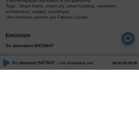
d'Arkhenspaces répondent à ces questions.
Tags : Smart home, smart city, smart building, revolution,
architecture, usages, numérique
Une émission animée par Fabrice Cousté
Emission
En attendant BATIMAT
En attendant BATIMAT - Les nouveaux usages du smart
Animateurs
00:00
01:05:28
Fabrice COUSTE
Guillaume LOIZEAUD
Invités