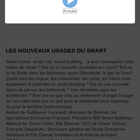
Annuler
LES NOUVEAUX USAGES DU SMART
Smart home, smart city, smart building... à quoi correspond cette
notion de smart ? Est-ce la nouvelle révolution en cours? Est-ce
le 4e fluide dans les bâtiments après l'électricité, le gaz et l'eau?
Quels sont les enjeux, les contraintes, les coûts, les freins mais
également le potentiel du smart building ? Est-ce une nouvelle
façon de penser les bâtiments ? Une révolution pour les
architectes ? Bref est-ce que cela va réellement changer l'usage
de nos bâtiments que ce soit pour le résidentiel (nos maisons)
ou pour le tertiaire (notre bureau).
Autour de Guillaume Loizeaud, directeur de Batimat, les
spécialistes Emmanuel François, Président SBA Smart Buildings
Alliance for Smart Cities, Ella Etienne, CEO de Green Soluce,
François Desgardin, Secrétaire général de Nexity Entreprise
Solutions et Eric Cassar fondateur et Architecte principal