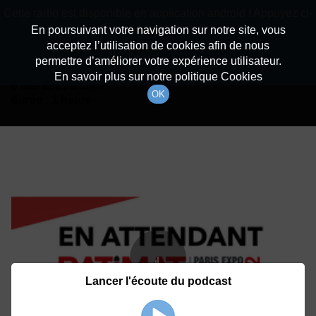
batiradio
Cette radio est disponible en application android ! Appuyez ci-
Description du canal
dessous pour l'installer.
En poursuivant votre navigation sur notre site, vous
acceptez l’utilisation de cookies afin de nous
Détails De L'épisode
Non merci
Télécharger l'application
permettre d’améliorer votre expérience utilisateur.
En savoir plus sur notre politique Cookies
6 mai 2021
à 8h02
OK
durée : 1 heure
Lancer l'écoute du podcast