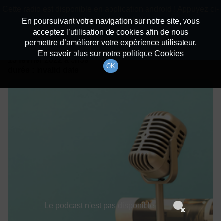
batiradio
Cette radio est disponible en application android ! Appuyez ci-
Description du canal
dessous pour l'installer.
En poursuivant votre navigation sur notre site, vous
acceptez l’utilisation de cookies afin de nous
Détails De L'épisode
Non merci
Télécharger l'application
permettre d’améliorer votre expérience utilisateur.
En savoir plus sur notre politique Cookies
15 février 2022
à 5h59
OK
durée : Invalid date
Le podcast n'est pas disponible