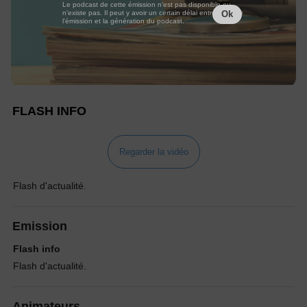
Le podcast de cette émission n'est pas disponible ou
n'existe pas. Il peut y avoir un certain délai entre la fin de
Ok
l'émission et la génération du podcast.
FLASH INFO
Regarder la vidéo
Flash d'actualité.
Emission
Flash info
Flash d'actualité.
Animateurs