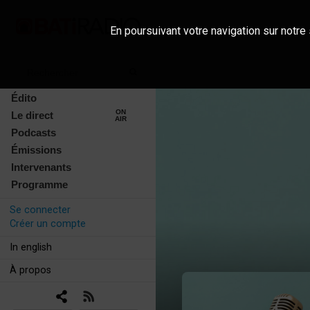
En poursuivant votre navigation sur notre 
Édito
ON
Le direct
AIR
Podcasts
Émissions
Intervenants
Programme
Se connecter
Créer un compte
In english
À propos