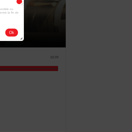
ponible ou
entre la fin de
Ok
02:09