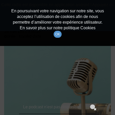
batiradio
Cette radio est disponible en application android ! Appuyez ci-
Description du canal
dessous pour l'installer.
En poursuivant votre navigation sur notre site, vous
acceptez l’utilisation de cookies afin de nous
Détails De L'épisode
Non merci
Télécharger l'application
permettre d’améliorer votre expérience utilisateur.
En savoir plus sur notre politique Cookies
10 mai 2021
à 8h59
OK
durée : Invalid date
Le podcast n'est pas disponible