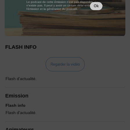
Le podcast de cette émission n'est pas disponible ou
n'existe pas. Il peut y avoir un certain délai entre la fin de
Ok
l'émission et la génération du podcast.
FLASH INFO
Regarder la vidéo
Flash d'actualité.
Emission
Flash info
Flash d'actualité.
Animateurs