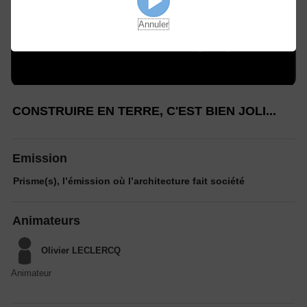
Annuler
CONSTRUIRE EN TERRE, C'EST BIEN JOLI...
Emission
Prisme(s), l’émission où l’architecture fait société
Animateurs
Olivier LECLERCQ
Animateur