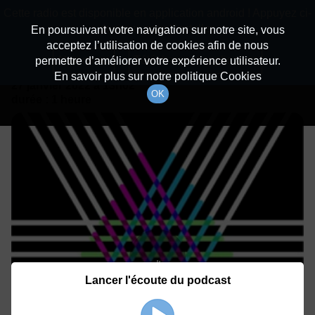
batiradio
Cette radio est disponible en application android ! Appuyez ci-
Description du canal
dessous pour l'installer.
En poursuivant votre navigation sur notre site, vous
acceptez l’utilisation de cookies afin de nous
Détails De L'épisode
Non merci
Télécharger l'application
permettre d’améliorer votre expérience utilisateur.
En savoir plus sur notre politique Cookies
27 janvier 2022
à 13h02
OK
durée : 1 heure
Lancer l'écoute du podcast