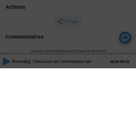
Actions
Partager
Commentaires
Aucun commentaire posté pour le moment
Prisme(s), l’émission où l’architecture fait société - Construire en T
00:00
59:33