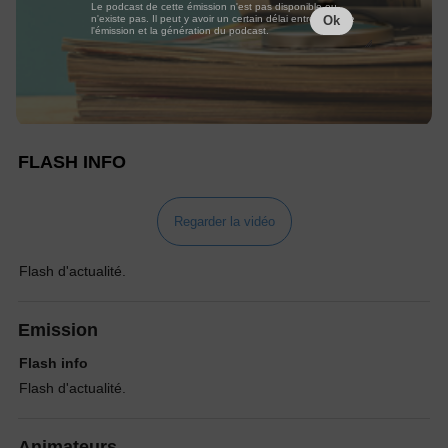
Le podcast de cette émission n'est pas disponible ou
n'existe pas. Il peut y avoir un certain délai entre la fin de
Ok
l'émission et la génération du podcast.
FLASH INFO
Regarder la vidéo
Flash d'actualité.
Emission
Flash info
Flash d'actualité.
Animateurs