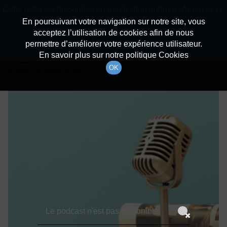
batiradio
Cette radio est disponible en application android ! Appuyez ci-
Description du canal
dessous pour l'installer.
En poursuivant votre navigation sur notre site, vous
acceptez l’utilisation de cookies afin de nous
Détails De L'épisode
Non merci
Télécharger l'application
permettre d’améliorer votre expérience utilisateur.
En savoir plus sur notre politique Cookies
7 mai 2021
à 17h59
OK
durée : Invalid date
Le podcast n'est pas disponible