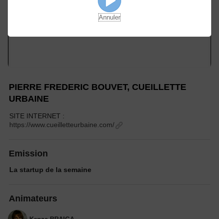
Annuler
PIERRE FREDERIC BOUVET, CUEILLETTE
URBAINE
SITE INTERNET :
https://www.cueilletteurbaine.com/
Emission
La startup de la semaine
Animateurs