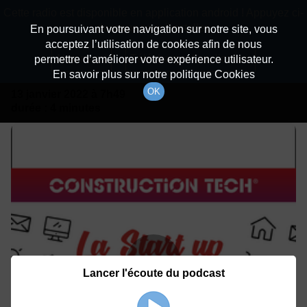
batiradio
Cette radio est disponible en application android ! Appuyez ci-
Description du canal
dessous pour l'installer.
En poursuivant votre navigation sur notre site, vous
acceptez l’utilisation de cookies afin de nous
Détails De L'émission
Non merci
Télécharger l'application
permettre d’améliorer votre expérience utilisateur.
En savoir plus sur notre politique Cookies
OK
13 janvier 2022
à 7h49
durée : 4 minutes
Lancer l'écoute du podcast