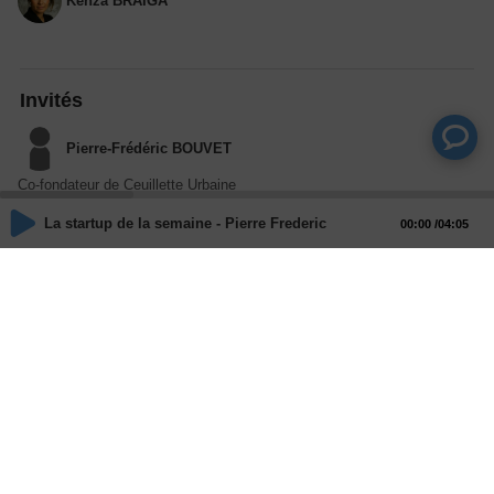
Kenza BRAIGA
Invités
Pierre-Frédéric BOUVET
Co-fondateur de Ceuillette Urbaine
La startup de la semaine - Pierre Frederic BOUVET, CUEILLETT
00:00
04:05
Actions
Partager
Commentaires
Aucun commentaire posté pour le moment