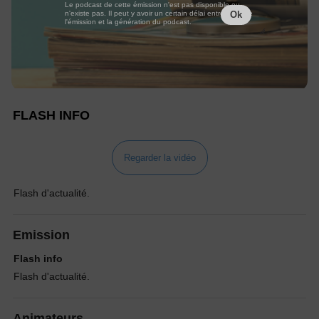
Le podcast de cette émission n'est pas disponible ou
n'existe pas. Il peut y avoir un certain délai entre la fin de
Ok
l'émission et la génération du podcast.
FLASH INFO
Regarder la vidéo
Flash d'actualité.
Emission
Flash info
Flash d'actualité.
Animateurs