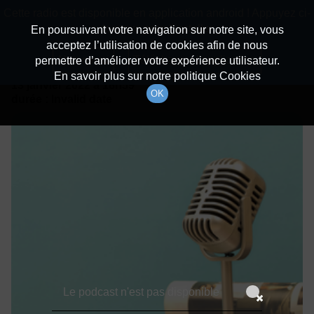
batiradio
Cette radio est disponible en application android ! Appuyez ci-
Description du canal
dessous pour l'installer.
En poursuivant votre navigation sur notre site, vous
acceptez l’utilisation de cookies afin de nous
Détails De L'épisode
Non merci
Télécharger l'application
permettre d’améliorer votre expérience utilisateur.
En savoir plus sur notre politique Cookies
13 janvier 2022
à 18h59
OK
durée : Invalid date
Le podcast n'est pas disponible