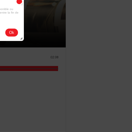
ponible ou
entre la fin de
Ok
02:08