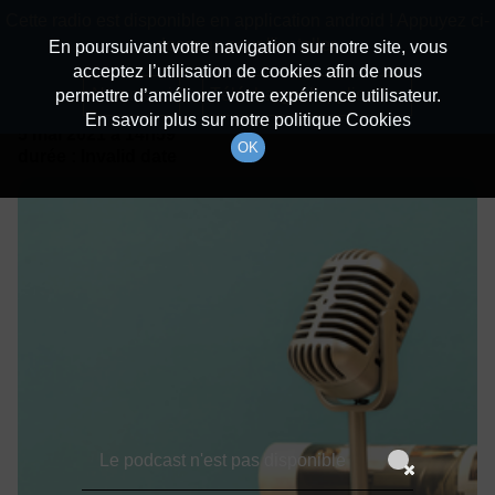
batiradio
Cette radio est disponible en application android ! Appuyez ci-
Description du canal
dessous pour l'installer.
En poursuivant votre navigation sur notre site, vous
acceptez l’utilisation de cookies afin de nous
Détails De L'épisode
Non merci
Télécharger l'application
permettre d’améliorer votre expérience utilisateur.
En savoir plus sur notre politique Cookies
5 mai 2021
à 14h59
OK
durée : Invalid date
Le podcast n'est pas disponible