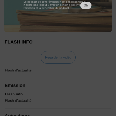
Le podcast de cette émission n'est pas disponible ou
n'existe pas. Il peut y avoir un certain délai entre la fin de
Ok
l'émission et la génération du podcast.
FLASH INFO
Regarder la vidéo
Flash d'actualité.
Emission
Flash info
Flash d'actualité.
Animateurs