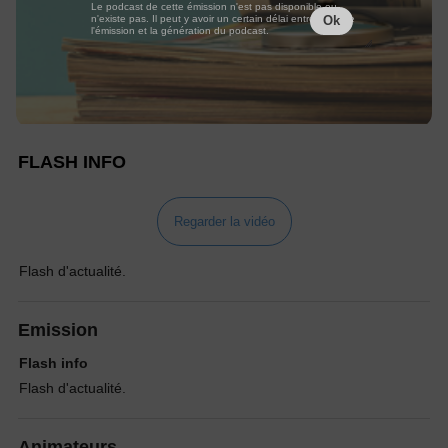
Le podcast de cette émission n'est pas disponible ou
n'existe pas. Il peut y avoir un certain délai entre la fin de
Ok
l'émission et la génération du podcast.
FLASH INFO
Regarder la vidéo
Flash d'actualité.
Emission
Flash info
Flash d'actualité.
Animateurs