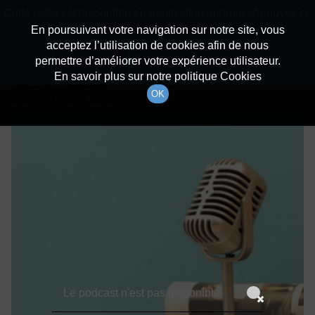
batiradio
Cette radio est disponible en application android ! Appuyez ci-
Description du canal
dessous pour l'installer.
En poursuivant votre navigation sur notre site, vous
acceptez l’utilisation de cookies afin de nous
Détails De L'épisode
Non merci
Télécharger l'application
permettre d’améliorer votre expérience utilisateur.
En savoir plus sur notre politique Cookies
5 mai 2021
à 8h59
OK
durée : Invalid date
Le podcast n'est pas disponible