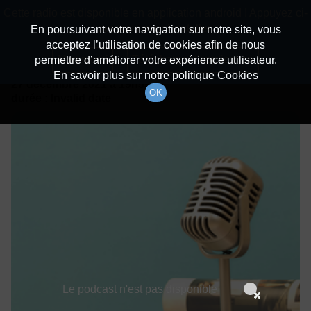
batiradio
Cette radio est disponible en application android ! Appuyez ci-
Description du canal
dessous pour l'installer.
En poursuivant votre navigation sur notre site, vous
acceptez l’utilisation de cookies afin de nous
Détails De L'épisode
Non merci
Télécharger l'application
permettre d’améliorer votre expérience utilisateur.
En savoir plus sur notre politique Cookies
27 décembre 2021
à 19h59
OK
durée : Invalid date
Le podcast n'est pas disponible