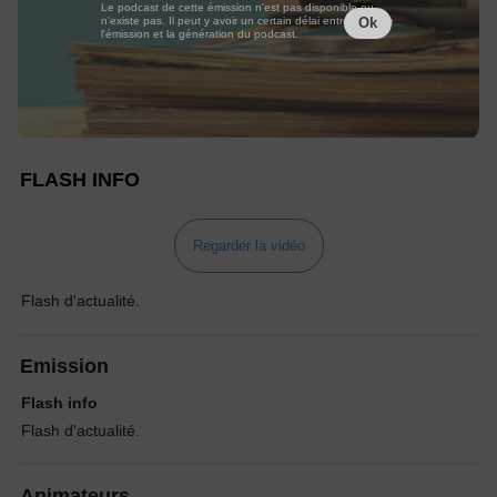
Le podcast de cette émission n'est pas disponible ou
n'existe pas. Il peut y avoir un certain délai entre la fin de
Ok
l'émission et la génération du podcast.
FLASH INFO
Regarder la vidéo
Flash d'actualité.
Emission
Flash info
Flash d'actualité.
Animateurs