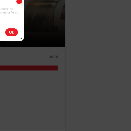
ponible ou
entre la fin de
Ok
02:08