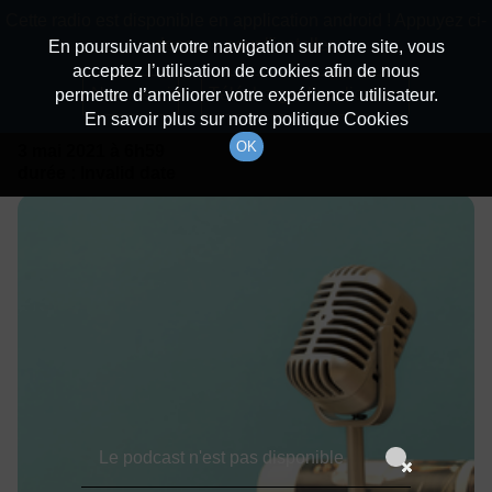
batiradio
Cette radio est disponible en application android ! Appuyez ci-
Description du canal
dessous pour l'installer.
En poursuivant votre navigation sur notre site, vous
acceptez l’utilisation de cookies afin de nous
Détails De L'émission
Non merci
Télécharger l'application
permettre d’améliorer votre expérience utilisateur.
En savoir plus sur notre politique Cookies
OK
3 mai 2021
à 6h59
durée : Invalid date
Le podcast n'est pas disponible