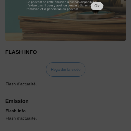
Le podcast de cette émission n'est pas disponible ou
n'existe pas. Il peut y avoir un certain délai entre la fin de
Ok
l'émission et la génération du podcast.
FLASH INFO
Regarder la vidéo
Flash d'actualité.
Emission
Flash info
Flash d'actualité.