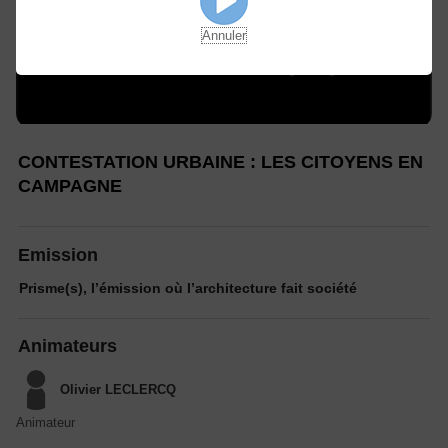
Annuler
CONTESTATION URBAINE : LES CITOYENS EN
CAMPAGNE
Emission
Prisme(s), l’émission où l’architecture fait société
Animateurs
Olivier LECLERCQ
Animateur