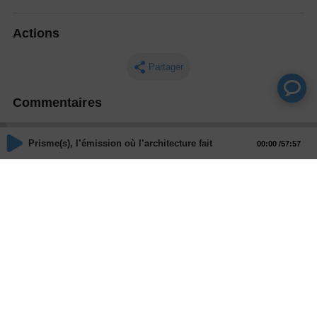
Actions
Partager
Commentaires
Aucun commentaire posté pour le moment
Prisme(s), l’émission où l’architecture fait société - Contestatio
00:00
57:57