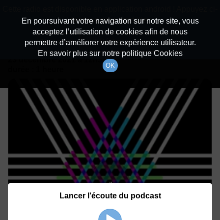
batiradio
Cette radio est disponible en application android ! Appuyez ci-
Description du canal
dessous pour l'installer.
En poursuivant votre navigation sur notre site, vous
acceptez l’utilisation de cookies afin de nous
Détails De L'épisode
Non merci
Télécharger l'application
permettre d’améliorer votre expérience utilisateur.
En savoir plus sur notre politique Cookies
23 décembre 2021
à 12h59
OK
durée : 1 heure
Lancer l'écoute du podcast