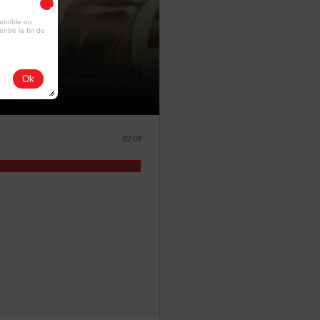
ponible ou
entre la fin de
Ok
02:08