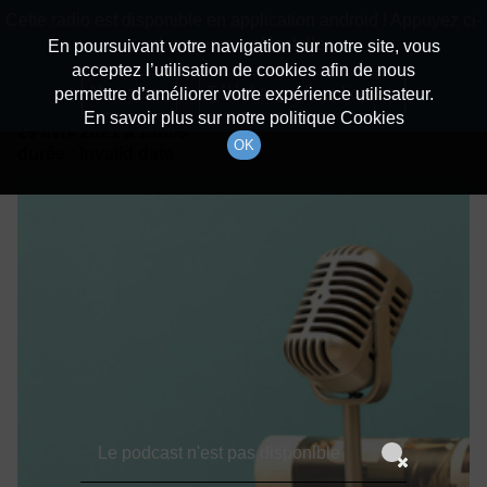
batiradio
Cette radio est disponible en application android ! Appuyez ci-
Description du canal
dessous pour l'installer.
En poursuivant votre navigation sur notre site, vous
acceptez l’utilisation de cookies afin de nous
Détails De L'épisode
Non merci
Télécharger l'application
permettre d’améliorer votre expérience utilisateur.
En savoir plus sur notre politique Cookies
29 avril 2021
à 15h59
OK
durée : Invalid date
Le podcast n'est pas disponible