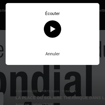
site, vous acceptez l’utilisation de cookies afin de nous permettr
Écouter
En savoir plus sur notre politique Cookies
OK
Retour au direct
Annuler
3 décembre 2021
à 10h15
, Durée : 11 minutes
LA PLACE DU SOLAIRE THERMIQUE DANS L
Animé par :
Nathalie CROISÉ