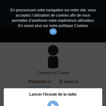
batiradio
Cette radio est disponible en application android ! Appuyez ci-
Description du canal
dessous pour l'installer.
En poursuivant votre navigation sur notre site, vous
acceptez l’utilisation de cookies afin de nous
Détail De L'animateur
Non merci
Télécharger l'application
permettre d’améliorer votre expérience utilisateur.
En savoir plus sur notre politique Cookies
OK
FRANÇOIS LECHARPENTIER
Commercial Saooti
Podcasts
À venir
(0)
(0)
Aucun élément disponible
Lancer l'écoute de la radio