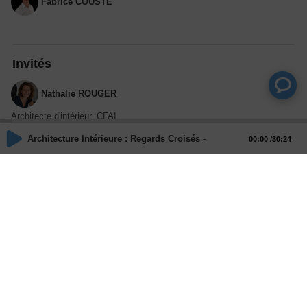
Fabrice COUSTE
Invités
Nathalie ROUGER
Architecte d'intérieur, CFAI
Architecture Intérieure : Regards Croisés - Regard croisés avec N
00:00
30:24
Guillaume COTTINEAU
Co-gérant de la SAS SCAEL SERBE
Actions
Partager
Commentaires