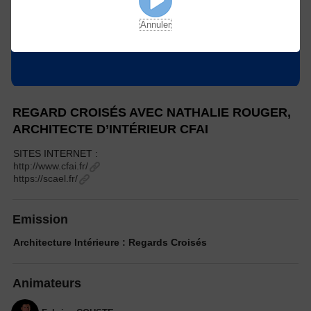
Annuler
REGARD CROISÉS AVEC NATHALIE ROUGER,
ARCHITECTE D’INTÉRIEUR CFAI
SITES INTERNET :
http://www.cfai.fr/
https://scael.fr/
Emission
Architecture Intérieure : Regards Croisés
Animateurs