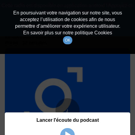
batiradio
Cette radio est disponible en application android ! Appuyez ci-
Description du canal
dessous pour l'installer.
En poursuivant votre navigation sur notre site, vous
acceptez l’utilisation de cookies afin de nous
Détails De L'épisode
Non merci
Télécharger l'application
permettre d’améliorer votre expérience utilisateur.
En savoir plus sur notre politique Cookies
21 décembre 2021
à 9h02
OK
durée : 30 minutes
Lancer l'écoute du podcast