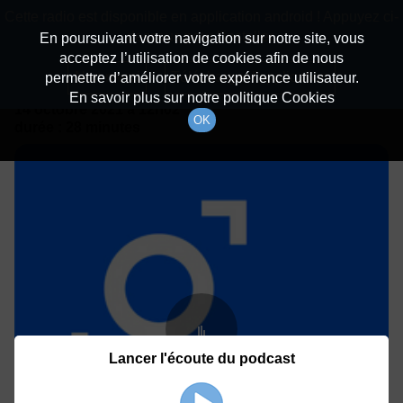
batiradio
Cette radio est disponible en application android ! Appuyez ci-
Description du canal
dessous pour l'installer.
En poursuivant votre navigation sur notre site, vous
acceptez l’utilisation de cookies afin de nous
Détails De L'épisode
Non merci
Télécharger l'application
permettre d’améliorer votre expérience utilisateur.
En savoir plus sur notre politique Cookies
14 octobre 2021
à 12h02
OK
durée : 28 minutes
Lancer l'écoute du podcast