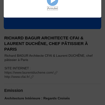
Annuler
RICHARD BAGUR ARCHITECTE CFAI &
LAURENT DUCHÊNE, CHEF PÂTISSIER À
PARIS
Richard BAGUR Architecte CFAI & Laurent DUCHÊNE, chef
pâtissier à Paris
SITE INTERNET :
https://www.laurentduchene.com/
http://www.cfai.fr/
Emission
Architecture Intérieure : Regards Croisés