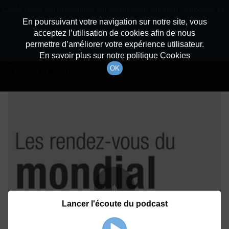
batiradio
Cette radio est disponible en application android ! Appuyez ci-
Description du canal
dessous pour l'installer.
En poursuivant votre navigation sur notre site, vous
acceptez l’utilisation de cookies afin de nous
Détails De L'épisode
Non merci
Télécharger l'application
permettre d’améliorer votre expérience utilisateur.
En savoir plus sur notre politique Cookies
4 octobre 2021
à 7h30
OK
durée : 14 minutes
Lancer l'écoute du podcast