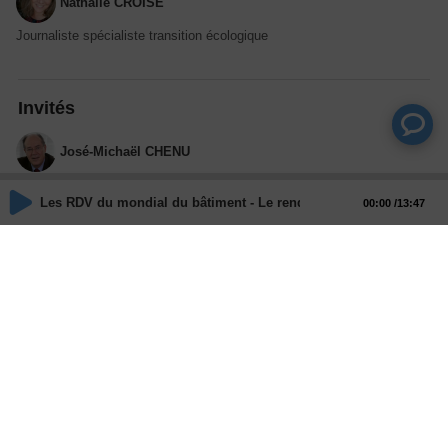
Nathalie CROISÉ
Journaliste spécialiste transition écologique
Invités
José-Michaël CHENU
Directeur Marketing Stratégique et Développement Urbain de VINCI.
Les RDV du mondial du bâtiment - Le rendez-vous France Relance 
00:00
13:47
Actions
Partager
Commentaires
Aucun commentaire posté pour le moment